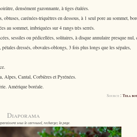
oirâtre, densément gazonnante, à tiges étalées.
, obtuses, carénées-triquètres en dessous, à 1 seul pore au sommet, bo
ées au sommet, imbriquées sur 4 rangs très serrés.
cées, sessiles ou pédicellées, solitaires, à disque annulaire presque nul, 
, pétales dressés, obovales-oblongs, 3 fois plus longs que les sépales,
ce.
a, Alpes, Cantal, Corbières et Pyrénées.
érie. Amérique boréale.
:
Source
Tela bo
Diaporama
paraissent sous le carrousel, rechargez la page.