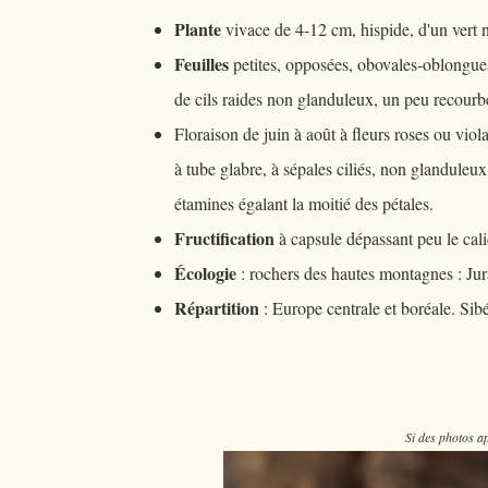
Plante
vivace de 4-12 cm, hispide, d'un vert n
Feuilles
petites, opposées, obovales-oblongues
de cils raides non glanduleux, un peu recourb
Floraison de juin à août à fleurs roses ou viola
à tube glabre, à sépales ciliés, non glanduleux
étamines égalant la moitié des pétales.
Fructification
à capsule dépassant peu le cali
Écologie
: rochers des hautes montagnes : Jur
Répartition
: Europe centrale et boréale. Sib
Si des photos ap