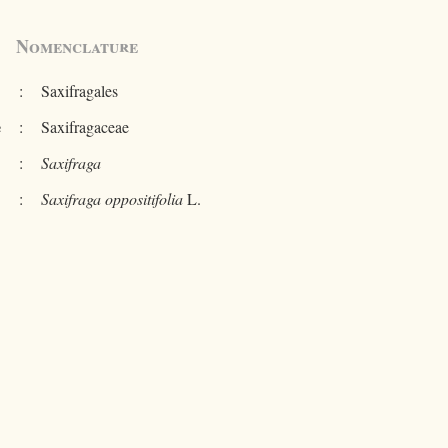
Nomenclature
:
Saxifragales
e
:
Saxifragaceae
:
Saxifraga
:
Saxifraga oppositifolia
L.