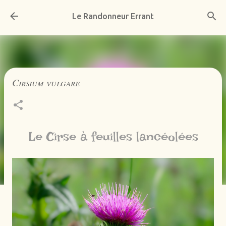
Accéder au contenu principal
Le Randonneur Errant
Cirsium vulgare
Le Cirse à feuilles lancéolées