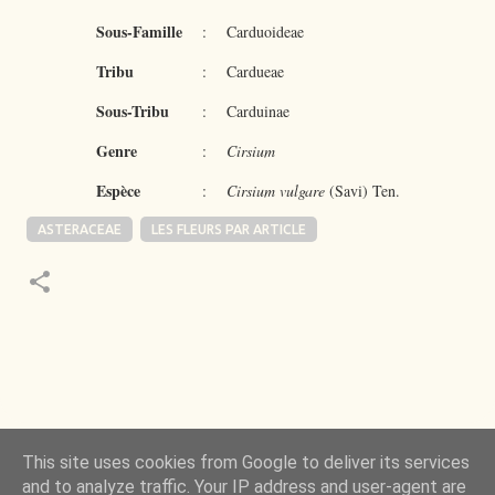
Sous-Famille
:
Carduoideae
Tribu
:
Cardueae
Sous-Tribu
:
Carduinae
Genre
:
Cirsium
Espèce
:
Cirsium vulgare
(Savi) Ten.
ASTERACEAE
LES FLEURS PAR ARTICLE
 de la Nature m’a toujours émerveillé mais ce qui
This site uses cookies from Google to deliver its services
ncore plus, c’est d’observer l’invisible qui l’a rendue
and to analyze traffic. Your IP address and user-agent are