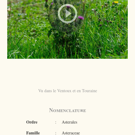
Vu dans le Ventoux et en Touraine
Nomenclature
Ordre
:
Asterales
Famille
:
Asteraceae