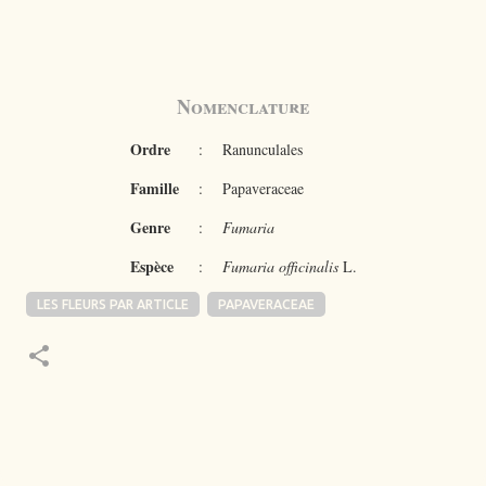
Nomenclature
Ordre
:
Ranunculales
Famille
:
Papaveraceae
Genre
:
Fumaria
Espèce
:
Fumaria officinalis
L.
LES FLEURS PAR ARTICLE
PAPAVERACEAE