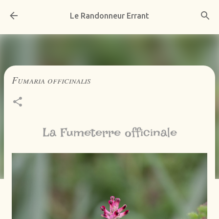
Accéder au contenu principal
Le Randonneur Errant
Fumaria officinalis
La Fumeterre officinale