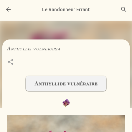
Accéder au contenu principal
Le Randonneur Errant
Anthyllis vulneraria
Anthyllide vulnéraire