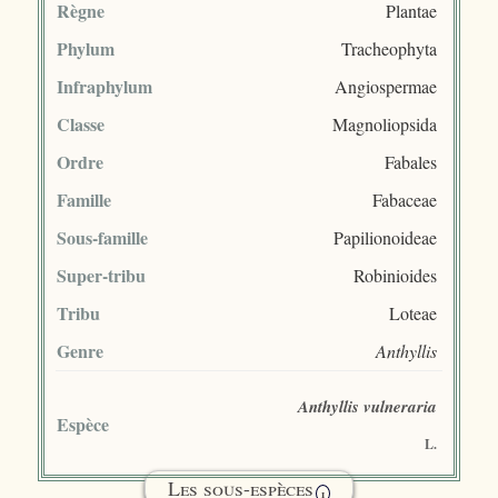
Règne
Plantae
Phylum
Tracheophyta
Infraphylum
Angiospermae
Classe
Magnoliopsida
Ordre
Fabales
Famille
Fabaceae
Sous-famille
Papilionoideae
Super-tribu
Robinioides
Tribu
Loteae
Genre
Anthyllis
Anthyllis vulneraria
Espèce
L.
Les sous-espèces
i