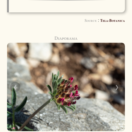
:
Source
Tela-Botanica
Diaporama
❮
❯