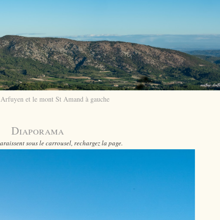
d'Arfuyen et le mont St Amand à gauche
Diaporama
araissent sous le carrousel, rechargez la page.