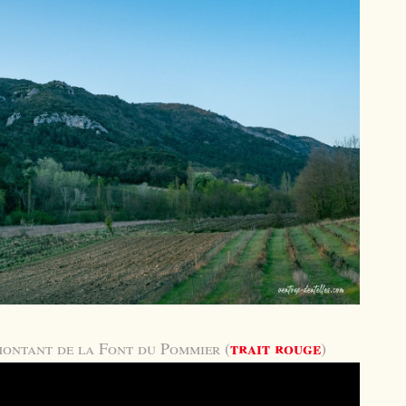
trait rouge
montant de la Font du Pommier (
)