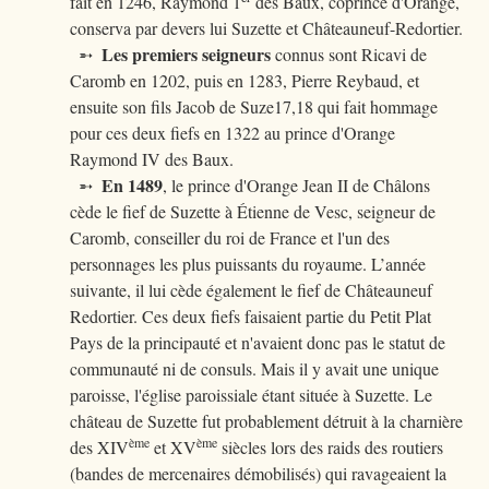
fait en 1246, Raymond 1
des Baux, coprince d'Orange,
conserva par devers lui Suzette et Châteauneuf-Redortier.
Les premiers seigneurs
➵
connus sont Ricavi de
Caromb en 1202, puis en 1283, Pierre Reybaud, et
ensuite son fils Jacob de Suze17,18 qui fait hommage
pour ces deux fiefs en 1322 au prince d'Orange
Raymond IV des Baux.
En 1489
➵
, le prince d'Orange Jean II de Châlons
cède le fief de Suzette à Étienne de Vesc, seigneur de
Caromb, conseiller du roi de France et l'un des
personnages les plus puissants du royaume. L’année
suivante, il lui cède également le fief de Châteauneuf
Redortier. Ces deux fiefs faisaient partie du Petit Plat
Pays de la principauté et n'avaient donc pas le statut de
communauté ni de consuls. Mais il y avait une unique
paroisse, l'église paroissiale étant située à Suzette. Le
château de Suzette fut probablement détruit à la charnière
ème
ème
des XIV
et XV
siècles lors des raids des routiers
(bandes de mercenaires démobilisés) qui ravageaient la