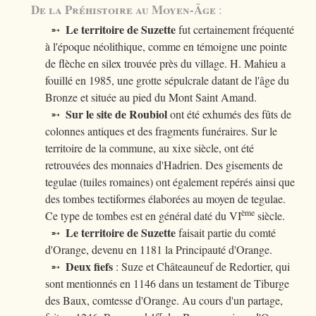
De la Préhistoire au Moyen-Âge
:
Le territoire de Suzette
➵
fut certainement fréquenté
à l'époque néolithique, comme en témoigne une pointe
de flèche en silex trouvée près du village. H. Mahieu a
fouillé en 1985, une grotte sépulcrale datant de l'âge du
Bronze et située au pied du Mont Saint Amand.
Sur le site de Roubiol
➵
ont été exhumés des fûts de
colonnes antiques et des fragments funéraires. Sur le
territoire de la commune, au xixe siècle, ont été
retrouvées des monnaies d'Hadrien. Des gisements de
tegulae (tuiles romaines) ont également repérés ainsi que
des tombes tectiformes élaborées au moyen de tegulae.
ème
Ce type de tombes est en général daté du VI
siècle.
Le territoire de Suzette
➵
faisait partie du comté
d'Orange, devenu en 1181 la Principauté d'Orange.
Deux fiefs
➵
: Suze et Châteauneuf de Redortier, qui
sont mentionnés en 1146 dans un testament de Tiburge
des Baux, comtesse d'Orange. Au cours d'un partage,
er