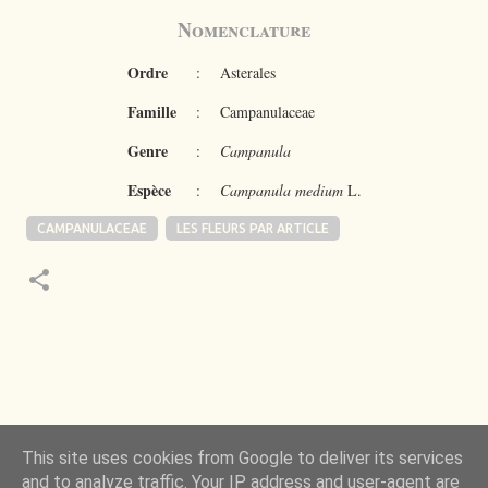
Nomenclature
Ordre
:
Asterales
Famille
:
Campanulaceae
Genre
:
Campanula
Espèce
:
Campanula medium
L.
CAMPANULACEAE
LES FLEURS PAR ARTICLE
 de la Nature m’a toujours émerveillé mais ce qui
This site uses cookies from Google to deliver its services
ncore plus, c’est d’observer l’invisible qui l’a rendue
and to analyze traffic. Your IP address and user-agent are