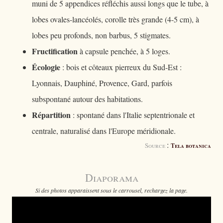
muni de 5 appendices réfléchis aussi longs que le tube, à
lobes ovales-lancéolés, corolle très grande (4-5 cm), à
lobes peu profonds, non barbus, 5 stigmates.
Fructification
à capsule penchée, à 5 loges.
Écologie
: bois et côteaux pierreux du Sud-Est :
Lyonnais, Dauphiné, Provence, Gard, parfois
subspontané autour des habitations.
Répartition
: spontané dans l'Italie septentrionale et
centrale, naturalisé dans l'Europe méridionale.
:
Source
Tela botanica
Diaporama
Si des photos apparaissent sous le carrousel, rechargez la page.