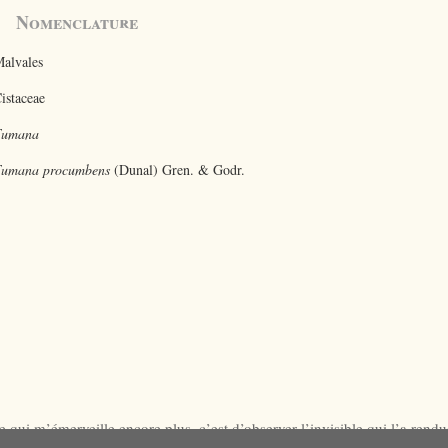
Nomenclature
alvales
istaceae
Fumana
umana procumbens
(Dunal) Gren. & Godr.
 qui m’émerveille encore plus, c’est d’observer l’invisible qui l’a rend