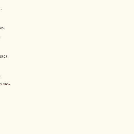
.
es,
e
sses.
.
tanica