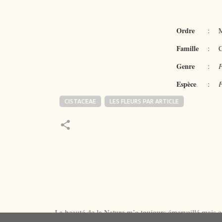
Ordre
:
M
Famille
:
C
Genre
:
Espèce
:
F
CISTACEAE
LES FLEURS PAR ARTICLE
La beauté de la Nature m’a toujours émerveillé mais ce