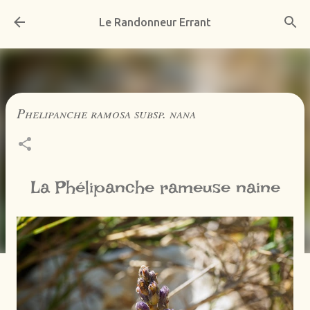
Accéder au contenu principal
Le Randonneur Errant
Phelipanche ramosa subsp. nana
La Phélipanche rameuse naine