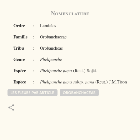
Nomenclature
Ordre
:
Lamiales
Famille
:
Orobanchaceae
Tribu
:
Orobancheae
Genre
:
Phelipanche
Espèce
:
Phelipanche nana
(Reut.) Soják
Espèce
:
Phelipanche nana subsp. nana
(Reut.) J.M.Tison
LES FLEURS PAR ARTICLE
OROBANCHACEAE