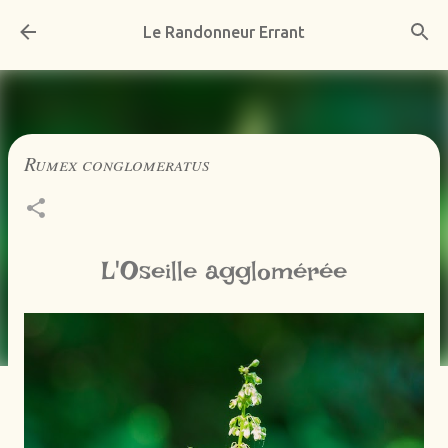
Accéder au contenu principal
Le Randonneur Errant
Rumex conglomeratus
L'Oseille agglomérée