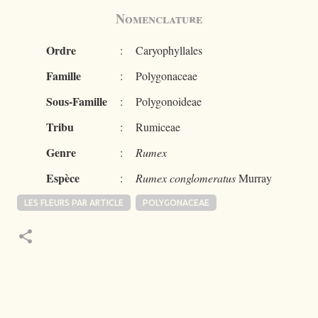
Nomenclature
Ordre
:
Caryophyllales
Famille
:
Polygonaceae
Sous-Famille
:
Polygonoideae
Tribu
:
Rumiceae
Genre
:
Rumex
Espèce
:
Rumex conglomeratus
Murray
LES FLEURS PAR ARTICLE
POLYGONACEAE