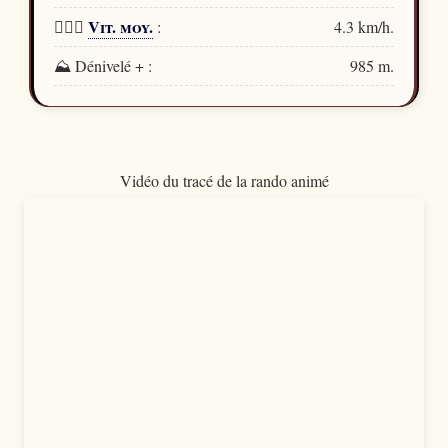
Vit. moy.
🏃🏻‍♂️
:
4.3 km/h.
⛰️ Dénivelé + :
985 m.
Vidéo du tracé de la rando animé