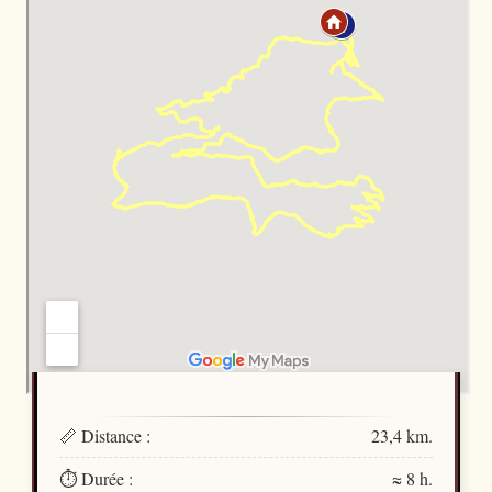
📏 Distance :
23,4 km.
⏱️ Durée :
≈ 8 h.