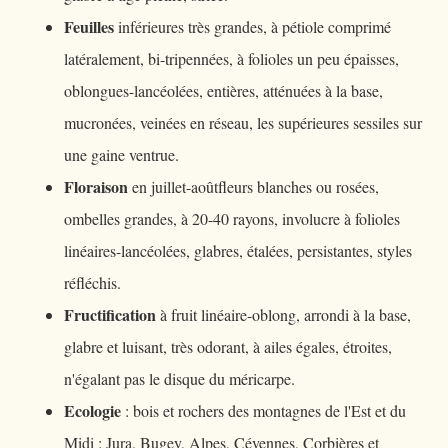
Feuilles
inférieures très grandes, à pétiole comprimé
latéralement, bi-tripennées, à folioles un peu épaisses,
oblongues-lancéolées, entières, atténuées à la base,
mucronées, veinées en réseau, les supérieures sessiles sur
une gaine ventrue.
Floraison
en juillet-aoûtfleurs blanches ou rosées,
ombelles grandes, à 20-40 rayons, involucre à folioles
linéaires-lancéolées, glabres, étalées, persistantes, styles
réfléchis.
Fructification
à fruit linéaire-oblong, arrondi à la base,
glabre et luisant, très odorant, à ailes égales, étroites,
n'égalant pas le disque du méricarpe.
Ecologie
: bois et rochers des montagnes de l'Est et du
Midi : Jura, Bugey, Alpes, Cévennes, Corbières et