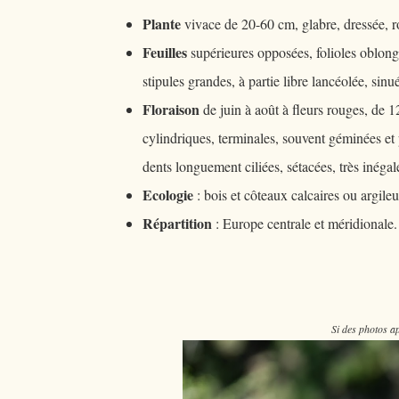
Plante
vivace de 20-60 cm, glabre, dressée, ro
Feuilles
supérieures opposées, folioles oblongu
stipules grandes, à partie libre lancéolée, sin
Floraison
de juin à août à fleurs rouges, de 
cylindriques, terminales, souvent géminées et 
dents longuement ciliées, sétacées, très inégale
Ecologie
: bois et côteaux calcaires ou argile
Répartition
: Europe centrale et méridionale
Si des photos ap