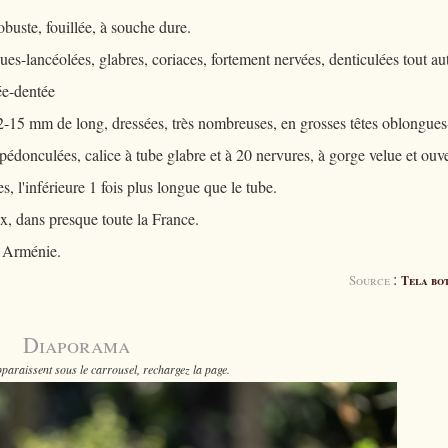
buste, fouillée, à souche dure.
es-lancéolées, glabres, coriaces, fortement nervées, denticulées tout au
uée-dentée
12-15 mm de long, dressées, très nombreuses, en grosses têtes oblongues
pédonculées, calice à tube glabre et à 20 nervures, à gorge velue et ouve
s, l'inférieure 1 fois plus longue que le tube.
ux, dans presque toute la France.
. Arménie.
:
Source
Tela bo
Diaporama
paraissent sous le carrousel, rechargez la page.