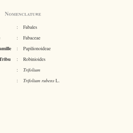
Nomenclature
:
Fabales
e
:
Fabaceae
amille
:
Papilionoideae
Tribu
:
Robinioides
:
Trifolium
:
Trifolium rubens
L.