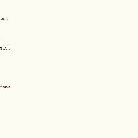
tour,
-
rte, à
tanica