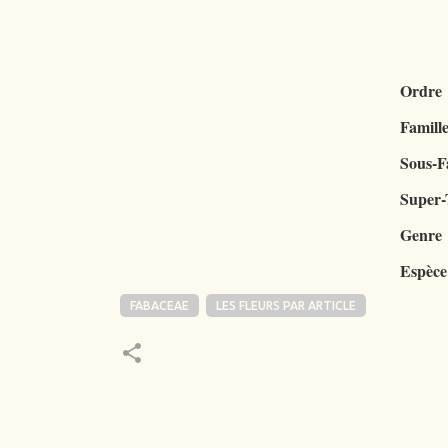
Ordre
Famill
Sous-F
Super-
Genre
Espèce
FABACEAE
LES FLEURS PAR ARTICLE