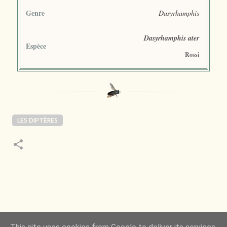
Genre
Dasyrhamphis
Dasyrhamphis ater
Espèce
Rossi
LES DIPTÈRES
 de la Nature m’a toujours émerveillé mais ce qui