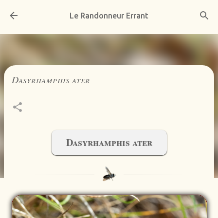
Accéder au contenu principal
Le Randonneur Errant
Dasyrhamphis ater
Dasyrhamphis ater