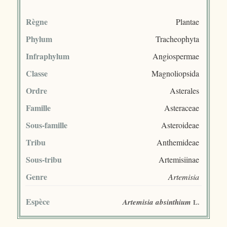
Règne
Plantae
Phylum
Tracheophyta
Infraphylum
Angiospermae
Classe
Magnoliopsida
Ordre
Asterales
Famille
Asteraceae
Sous-famille
Asteroideae
Tribu
Anthemideae
Sous-tribu
Artemisiinae
Genre
Artemisia
Espèce
Artemisia absinthium
L.