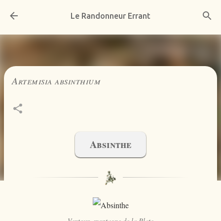
Accéder au contenu principal
Le Randonneur Errant
Artemisia absinthium
Absinthe
Ventoux, montagne de la Plate