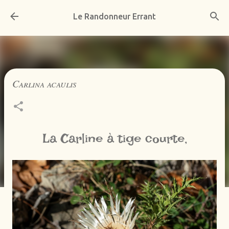
Accéder au contenu principal
Le Randonneur Errant
Carlina acaulis
La Carline à tige courte,