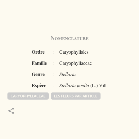
Nomenclature
Ordre
:
Caryophyllales
Famille
:
Caryophyllaceae
Genre
:
Stellaria
Espèce
:
Stellaria media
(L.) Vill.
CARYOPHYLLACEAE
LES FLEURS PAR ARTICLE