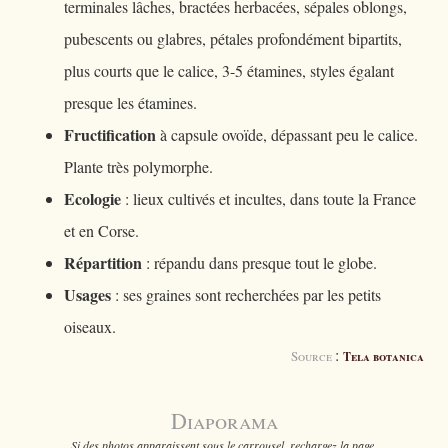
terminales lâches, bractées herbacées, sépales oblongs,
pubescents ou glabres, pétales profondément bipartits,
plus courts que le calice, 3-5 étamines, styles égalant
presque les étamines.
Fructification
à capsule ovoïde, dépassant peu le calice.
Plante très polymorphe.
Ecologie
: lieux cultivés et incultes, dans toute la France
et en Corse.
Répartition
: répandu dans presque tout le globe.
Usages
: ses graines sont recherchées par les petits
oiseaux.
:
Source
Tela botanica
Diaporama
Si des photos apparaissent sous le carrousel, rechargez la page.