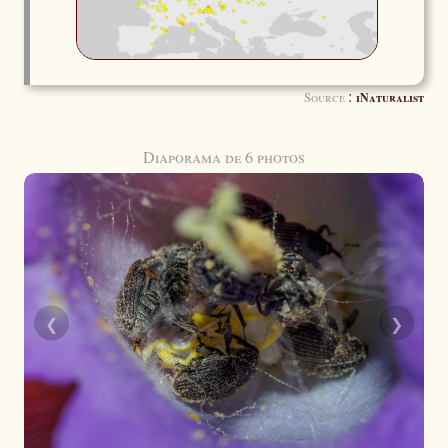
:
Source
iNaturalist
Diaporama de 6 photos
❮
❯