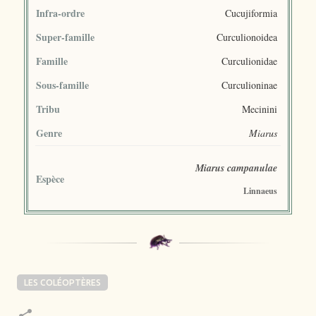
Infra-ordre
Cucujiformia
Super-famille
Curculionoidea
Famille
Curculionidae
Sous-famille
Curculioninae
Tribu
Mecinini
Genre
Miarus
Miarus campanulae
Espèce
Linnaeus
LES COLÉOPTÈRES