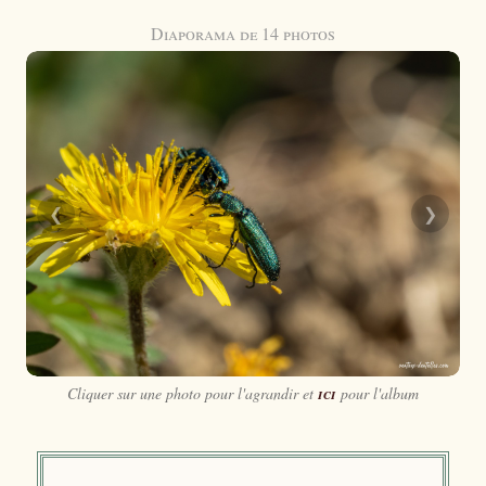
Diaporama de 14 photos
❮
❯
Cliquer sur une photo pour l'agrandir et
ici
pour l'album