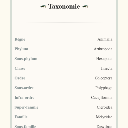
Taxonomie
Règne
Animalia
Phylum
Arthropoda
Sous-phylum
Hexapoda
Classe
Insecta
Ordre
Coleoptera
Sous-ordre
Polyphaga
Infra-ordre
Cucujiformia
Super-famille
Cleroidea
Famille
Melyridae
Sous-famille
Dasytinae