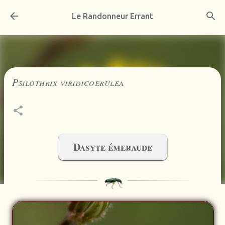
Accéder au contenu principal
Le Randonneur Errant
Psilothrix viridicoerulea
Dasyte émeraude