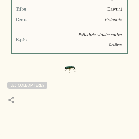
Tribu
Dasytini
Genre
Psilothrix
Psilothrix viridicoerulea
Espèce
Geoffroy
LES COLÉOPTÈRES