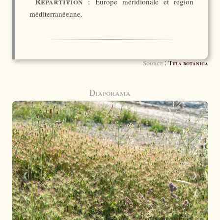
Répartition
: Europe méridionale et région
méditerranéenne.
:
Source
Tela botanica
Diaporama
❮
❯