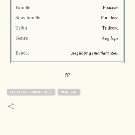
Famille
Poaceae
Sous-famille
Pooideae
Tribu
Triticeae
Genre
Aegilops
Espèce
Aegilops geniculata
Roth
LES FLEURS PAR ARTICLE
POACEAE