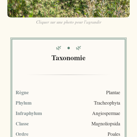
Cliquer sur une photo pour l'agrandir
🌿 ● 🌿
Taxonomie
Règne
Plantae
Phylum
Tracheophyta
Infraphylum
Angiospermae
Classe
Magnoliopsida
Ordre
Poales