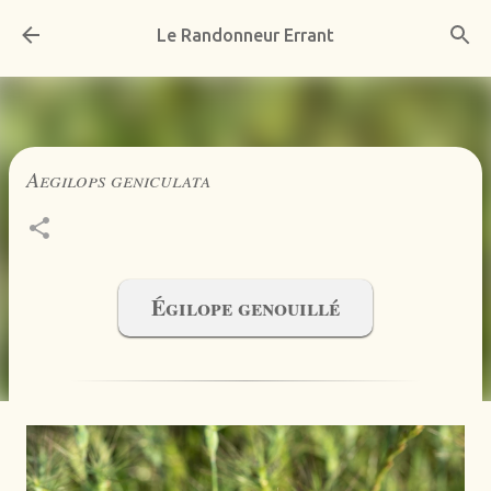
Accéder au contenu principal
Le Randonneur Errant
Aegilops geniculata
Égilope genouillé