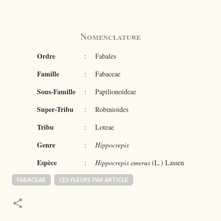
Nomenclature
Ordre
:
Fabales
Famille
:
Fabaceae
Sous-Famille
:
Papilionoideae
Super-Tribu
:
Robinioides
Tribu
:
Loteae
Genre
:
Hippocrepis
Espèce
:
Hippocrepis emerus
(L.) Lassen
FABACEAE
LES FLEURS PAR ARTICLE