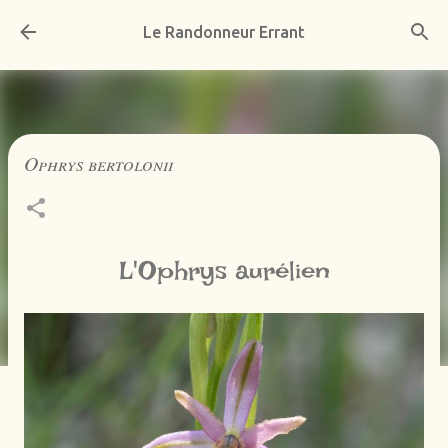
Accéder au contenu principal
Le Randonneur Errant
Ophrys bertolonii
L'Ophrys aurélien