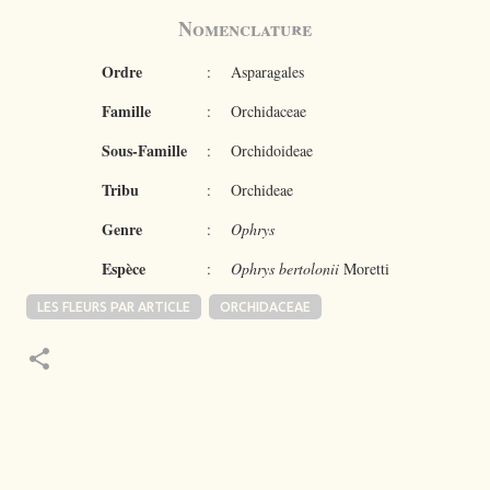
Nomenclature
Ordre
:
Asparagales
Famille
:
Orchidaceae
Sous-Famille
:
Orchidoideae
Tribu
:
Orchideae
Genre
:
Ophrys
Espèce
:
Ophrys bertolonii
Moretti
LES FLEURS PAR ARTICLE
ORCHIDACEAE