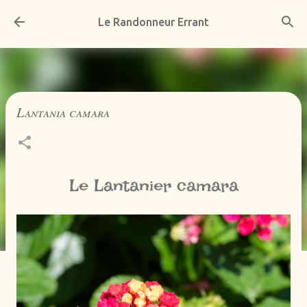
Accéder au contenu principal
Le Randonneur Errant
Lantania camara
Le Lantanier camara