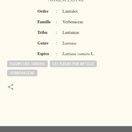
Ordre
:
Lamiales
Famille
:
Verbenaceae
Tribu
:
Lantaneae
Genre
:
Lantana
Espèce
:
Lantana camara
L.
FLEURS DES JARDINS
LES FLEURS PAR ARTICLE
VERBENACEAE