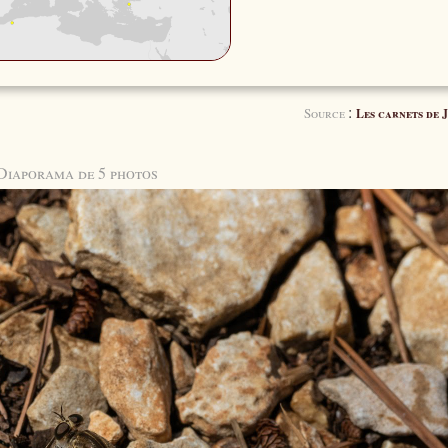
:
Source
Les carnets de J
Diaporama de 5 photos