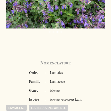
Nomenclature
Ordre
:
Lamiales
Famille
:
Lamiaceae
Genre
:
Nepeta
Espèce
:
Nepeta racemosa
Lam.
LAMIACEAE
LES FLEURS PAR ARTICLE