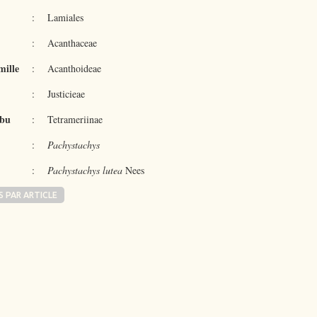
:
Lamiales
:
Acanthaceae
mille
:
Acanthoideae
:
Justicieae
ibu
:
Tetrameriinae
:
Pachystachys
:
Pachystachys lutea
Nees
S PAR ARTICLE