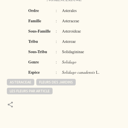
Ordre
:
Asterales
Famille
:
Asteraceae
Sous-Famille
:
Asteroideae
Tribu
:
Astereae
Sous-Tribu
:
Solidagininae
Genre
:
Solidago
Espèce
:
Solidago canadensis
L.
ASTERACEAE
FLEURS DES JARDINS
LES FLEURS PAR ARTICLE