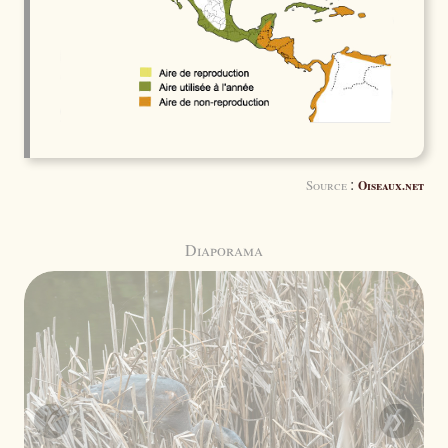
:
Source
Oiseaux.net
Diaporama
❮
❯