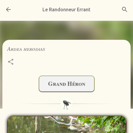
Accéder au contenu principal
Le Randonneur Errant
Ardea herodias
Grand Héron