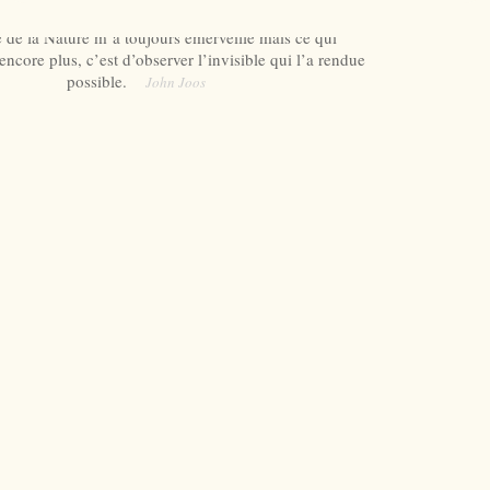
 de la Nature m’a toujours émerveillé mais ce qui
ncore plus, c’est d’observer l’invisible qui l’a rendue
possible.
John Joos
Fourni par Blogger
Images de thèmes de
TayaCho