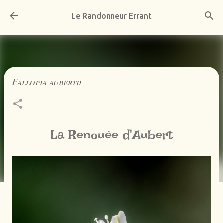
Accéder au contenu principal
Le Randonneur Errant
Fallopia aubertii
La Renouée d'Aubert