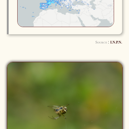
:
Source
I.N.P.N.