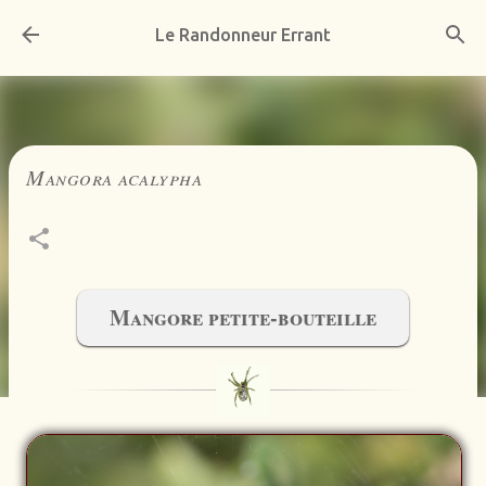
Accéder au contenu principal
Le Randonneur Errant
Mangora acalypha
Mangore petite-bouteille