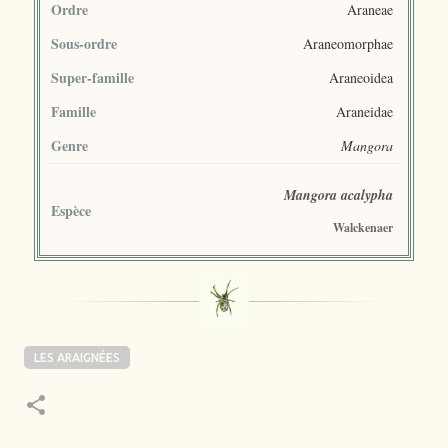
Ordre
Araneae
Sous-ordre
Araneomorphae
Super-famille
Araneoidea
Famille
Araneidae
Genre
Mangora
Mangora acalypha
Espèce
Walckenaer
LES ARAIGNÉES