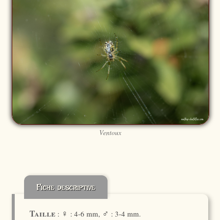
Ventoux
Fiche descriptive
♀
♂
Taille
:
: 4-6 mm,
: 3-4 mm.