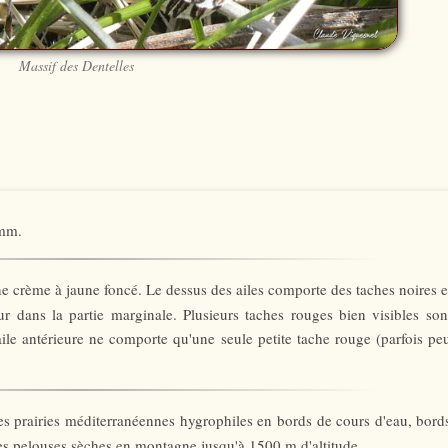
Massif des Dentelles
 mm.
ne crème à jaune foncé. Le dessus des ailes comporte des taches noires e
 dans la partie marginale. Plusieurs taches rouges bien visibles son
 aile antérieure ne comporte qu'une seule petite tache rouge (parfois pe
es prairies méditerranéennes hygrophiles en bords de cours d'eau, bord
des pelouses sèches en montagne jusqu'à 1500 m d'altitude.