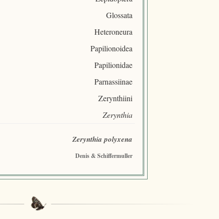
Glossata
Heteroneura
Papilionoidea
Papilionidae
Parnassiinae
Zerynthiini
Zerynthia
Zerynthia polyxena
Denis & Schiffermuller