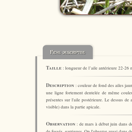
Fiche descriptive
Taille
: longueur de l’aile antérieure 22-26
Description
: couleur de fond des ailes jau
une ligne fortement dentelée de même couleur
présentes sur l'aile postérieure. Le dessus de
visible) dans la partie apicale.
Observation
: de mars à début juin dans d
de fossés, garrigues. On l'observe aussi dans 