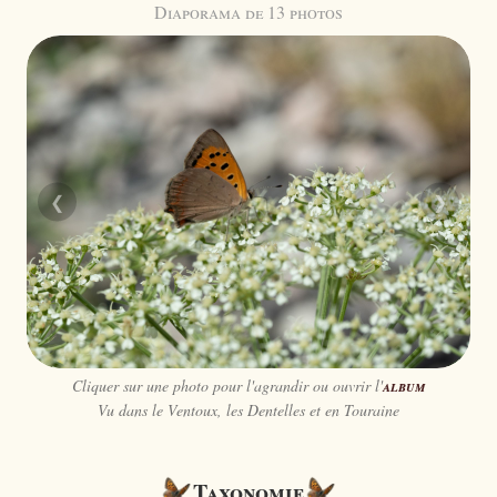
Diaporama de 13 photos
❮
❯
Cliquer sur une photo pour l'agrandir ou ouvrir l'
album
Vu dans le Ventoux, les Dentelles et en Touraine
Taxonomie