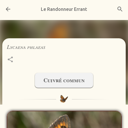
Accéder au contenu principal
Le Randonneur Errant
Lycaena phlaeas
Cuivré commun