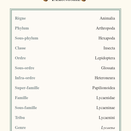
Règne
Animalia
Phylum
Arthropoda
Sous-phylum
Hexapoda
Classe
Insecta
Ordre
Lepidoptera
Sous-ordre
Glossata
Infra-ordre
Heteroneura
Super-famille
Papilionoidea
Famille
Lycaenidae
Sous-famille
Lycaeninae
Tribu
Lycaenini
Genre
Lycaena