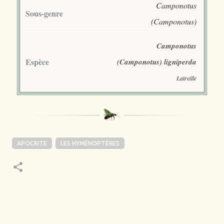
Camponotus
Sous-genre
(Camponotus)
Camponotus
Espèce
(Camponotus) ligniperda
Latreille
APOCRITE
LES HYMÉNOPTÈRES