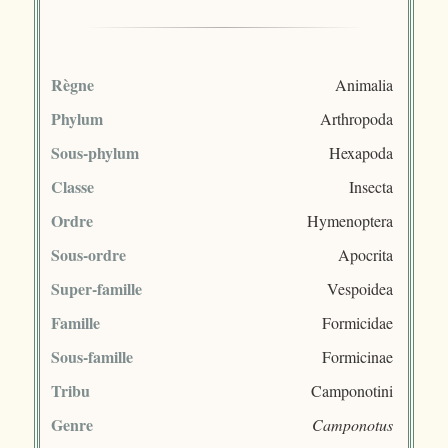
Règne
Animalia
Phylum
Arthropoda
Sous-phylum
Hexapoda
Classe
Insecta
Ordre
Hymenoptera
Sous-ordre
Apocrita
Super-famille
Vespoidea
Famille
Formicidae
Sous-famille
Formicinae
Tribu
Camponotini
Genre
Camponotus