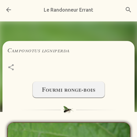
Accéder au contenu principal
Le Randonneur Errant
Camponotus ligniperda
Fourmi ronge-bois