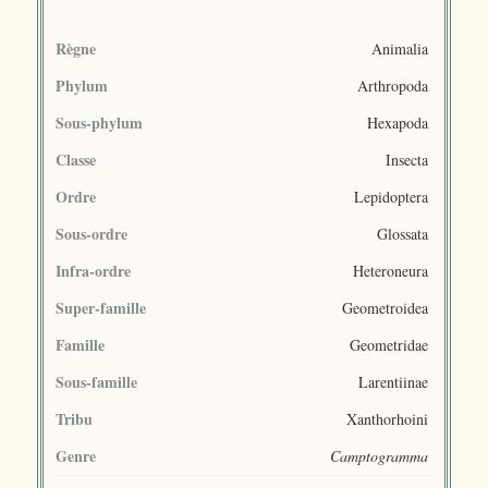
Règne
Animalia
Phylum
Arthropoda
Sous-phylum
Hexapoda
Classe
Insecta
Ordre
Lepidoptera
Sous-ordre
Glossata
Infra-ordre
Heteroneura
Super-famille
Geometroidea
Famille
Geometridae
Sous-famille
Larentiinae
Tribu
Xanthorhoini
Genre
Camptogramma