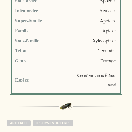
Sous-ordre
Apocrita
Infra-ordre
Aculeata
Super-famille
Apoidea
Famille
Apidae
Sous-famille
Xylocopinae
Tribu
Ceratinini
Genre
Ceratina
Ceratina cucurbitina
Espèce
Rossi
APOCRITE
LES HYMÉNOPTÈRES