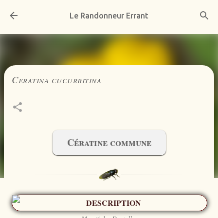
Accéder au contenu principal
Le Randonneur Errant
Ceratina cucurbitina
Cératine commune