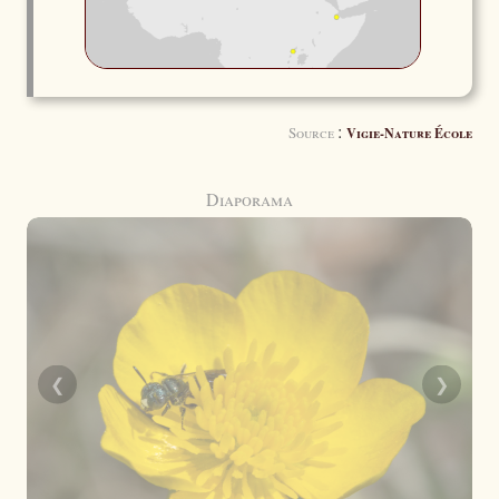
:
Source
Vigie-Nature École
Diaporama
❮
❯