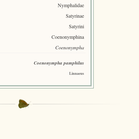
Nymphalidae
Satyrinae
Satyrini
Coenonymphina
Coenonympha
Coenonympha pamphilus
Linnaeus