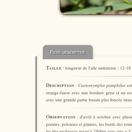
Fiche descriptive
Taille
: longueur de l'aile antérieure : 12-1
Description
:
Coenonympha pamphilus
est
orange-fauve avec une bordure grise et un ocel
avec une grande partie basale plus foncée tiran
Observation
: d'avril à octobre avec plus
prairies, pelouses et pâtures, les bords des route
les îles rocheuses jusqu’à 2500m avec une à 3 