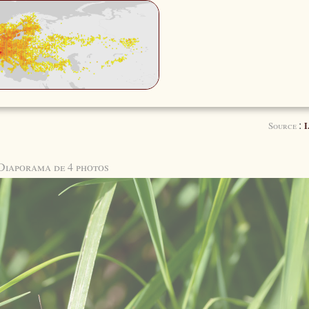
:
Source
I
Diaporama de 4 photos