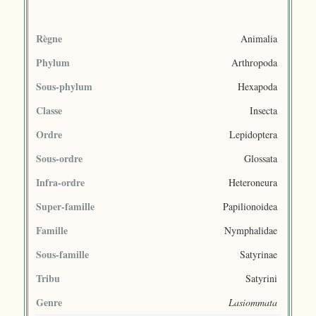
Règne
Animalia
Phylum
Arthropoda
Sous-phylum
Hexapoda
Classe
Insecta
Ordre
Lepidoptera
Sous-ordre
Glossata
Infra-ordre
Heteroneura
Super-famille
Papilionoidea
Famille
Nymphalidae
Sous-famille
Satyrinae
Tribu
Satyrini
Genre
Lasiommata