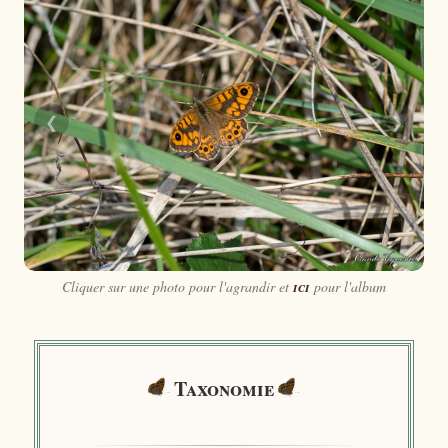
❮
❯
Cliquer sur une photo pour l'agrandir et
ici
pour l'album
Taxonomie