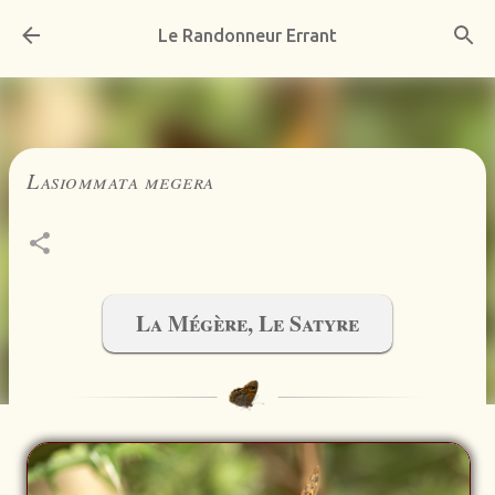
Accéder au contenu principal
Le Randonneur Errant
Lasiommata megera
La Mégère, Le Satyre