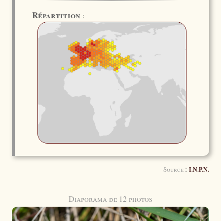
Répartition
:
:
Source
I.N.P.N.
Diaporama de 12 photos