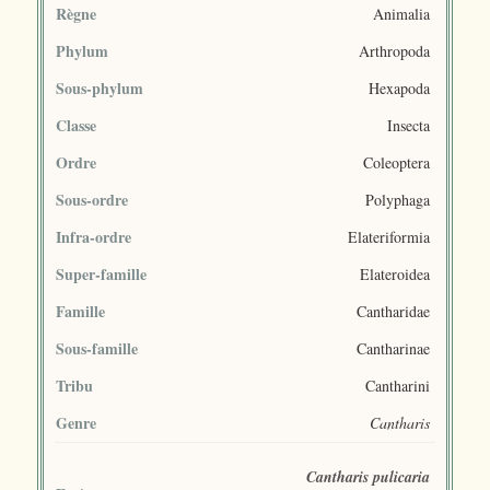
Règne
Animalia
Phylum
Arthropoda
Sous-phylum
Hexapoda
Classe
Insecta
Ordre
Coleoptera
Sous-ordre
Polyphaga
Infra-ordre
Elateriformia
Super-famille
Elateroidea
Famille
Cantharidae
Sous-famille
Cantharinae
Tribu
Cantharini
Genre
Cantharis
Cantharis pulicaria