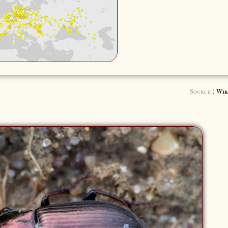
:
Source
Wik