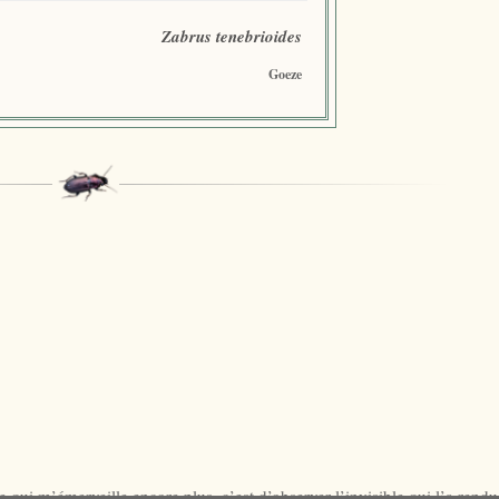
Zabrus tenebrioides
Goeze
 qui m’émerveille encore plus, c’est d’observer l’invisible qui l’a rend