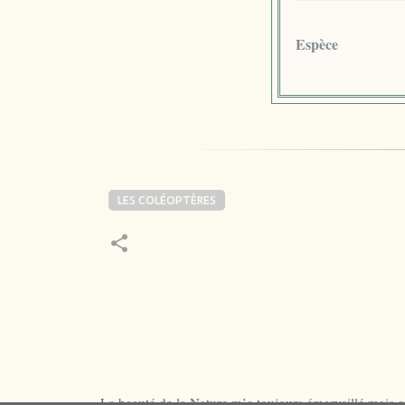
Espèce
LES COLÉOPTÈRES
La beauté de la Nature m’a toujours émerveillé mais ce