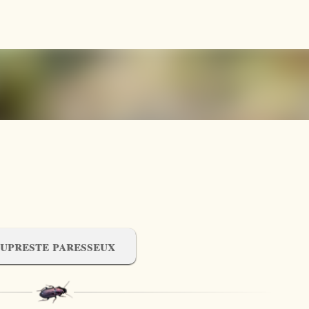
Accéder au contenu principal
upreste paresseux