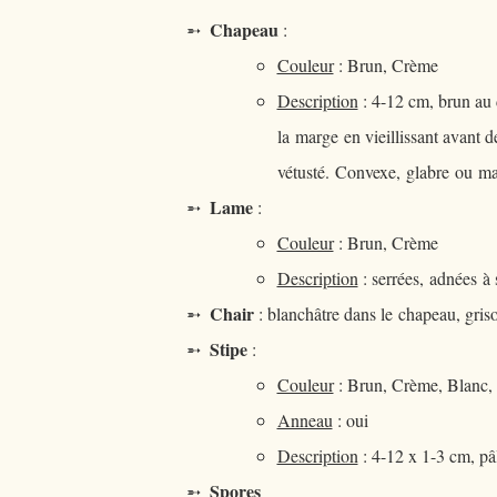
Chapeau
➵
:
Couleur
: Brun, Crème
Description
: 4-12 cm, brun au d
la marge en vieillissant avant de
vétusté. Convexe, glabre ou mat
Lame
➵
:
Couleur
: Brun, Crème
Description
: serrées, adnées à 
Chair
➵
: blanchâtre dans le chapeau, gris
Stipe
➵
:
Couleur
: Brun, Crème, Blanc, 
Anneau
: oui
Description
: 4-12 x 1-3 cm, p
Spores
➵