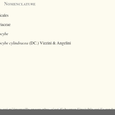
Nomenclature
cales
riaceae
ocybe
ocybe cylindracea
(DC.) Vizzini & Angelini
 qui m’émerveille encore plus, c’est d’observer l’invisible qui l’a rend