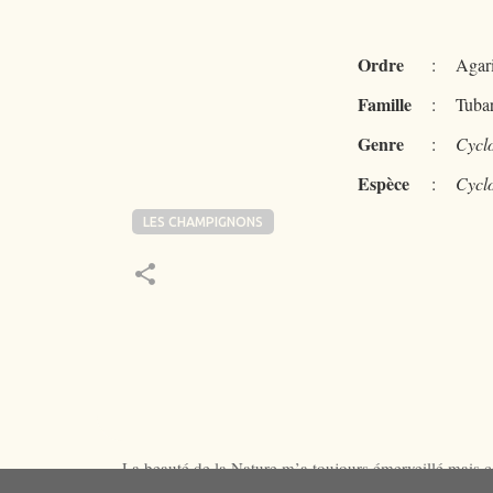
Ordre
:
Agari
Famille
:
Tuba
Genre
:
Cycl
Espèce
:
Cycl
LES CHAMPIGNONS
La beauté de la Nature m’a toujours émerveillé mais ce