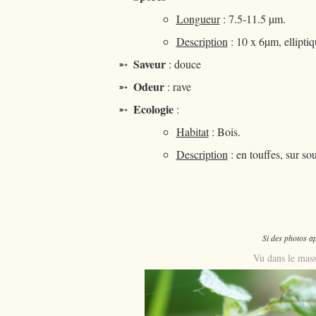
Longueur
: 7.5-11.5 µm.
Description
: 10 x 6µm, ellipti
Saveur
➵
: douce
Odeur
➵
: rave
Ecologie
➵
:
Habitat
: Bois.
Description
: en touffes, sur sou
Si des photos ap
Vu dans le mass