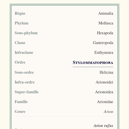
Règne
Animalia
Phylum
Mollusca
Sous-phylum
Hexapoda
Classe
Gasteropoda
Infraclasse
Euthyneura
Stylommatophora
Ordre
Sous-ordre
Helicina
Infra-ordre
Arionoidei
Super-famille
Arionoidea
Famille
Arionidae
Genre
Arion
Arion rufus