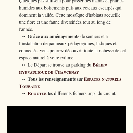
Quelques pas suffisent pour passer des marais et prairies
humides aux boisements puis aux coteaux escarpés qui
dominent la vallée. Cette mosaïque d'habitats accueille
une flore et une faune diversifiées tout au long de
l'année.
Grâce aux aménagements
➵
de sentiers et à
l’installation de panneaux pédagogiques, ludiques et
connectés, vous pourrez découvrir toute la richesse de cet
espace naturel à votre rythme.
Bélier
➵ Le Départ se trouve au parking du
hydraulique de Charcenay
Tous les renseignements
Espaces naturels
➵
sur
Touraine
3
Ecouter
➵
les différents fichiers .mp
du circuit.