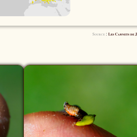
:
Source
Les Carnets de J