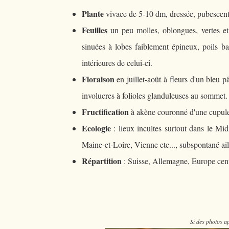
Plante
vivace de 5-10 dm, dressée, pubescent
Feuilles
un peu molles, oblongues, vertes et
sinuées à lobes faiblement épineux, poils bas
intérieures de celui-ci.
Floraison
en juillet-août à fleurs d'un bleu 
involucres à folioles glanduleuses au sommet.
Fructification
à akène couronné d'une cupule
Ecologie
: lieux incultes surtout dans le Mi
Maine-et-Loire, Vienne etc..., subspontané aill
Répartition
: Suisse, Allemagne, Europe cent
Si des photos ap