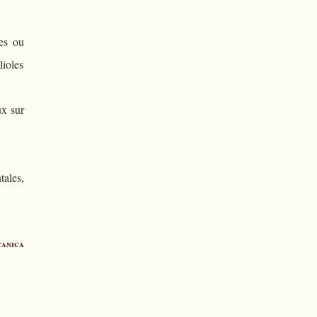
es ou
lioles
ux sur
tales,
tanica