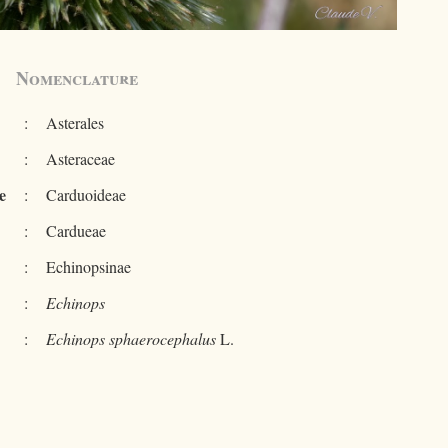
Nomenclature
:
Asterales
:
Asteraceae
e
:
Carduoideae
:
Cardueae
:
Echinopsinae
:
Echinops
:
Echinops sphaerocephalus
L.