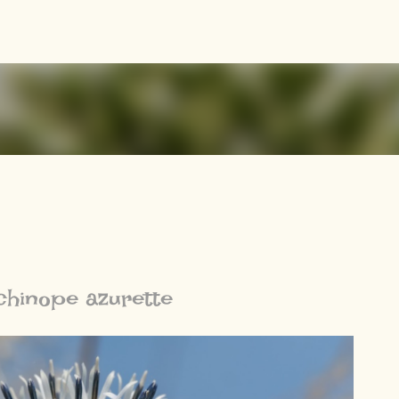
Accéder au contenu principal
chinope azurette