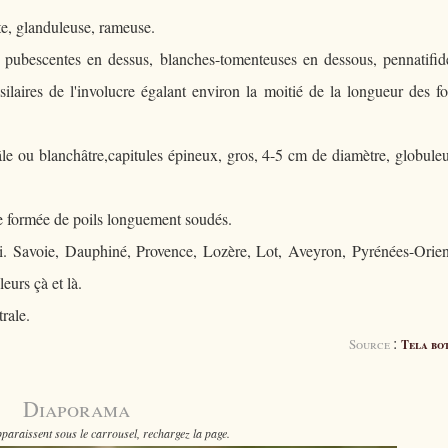
e, glanduleuse, rameuse.
 pubescentes en dessus, blanches-tomenteuses en dessous, pennatifid
ilaires de l'involucre égalant environ la moitié de la longueur des fo
pâle ou blanchâtre,capitules épineux, gros, 4-5 cm de diamètre, globule
 formée de poils longuement soudés.
di. Savoie, Dauphiné, Provence, Lozère, Lot, Aveyron, Pyrénées-Orien
eurs çà et là.
rale.
:
Source
Tela bo
Diaporama
paraissent sous le carrousel, rechargez la page.