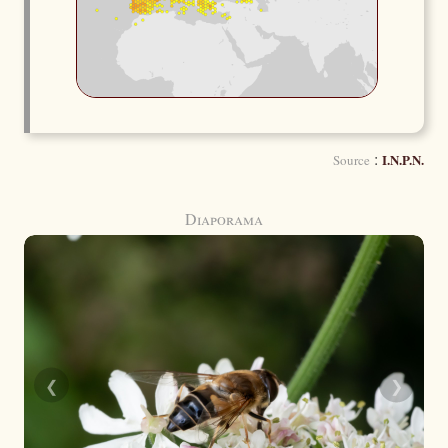
:
I.N.P.N.
Source
Diaporama
❮
❯