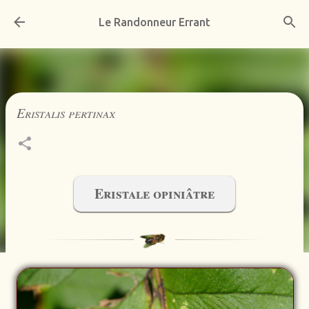
Accéder au contenu principal
Le Randonneur Errant
Eristalis pertinax
Eristale opiniâtre