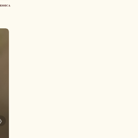
essica
❯