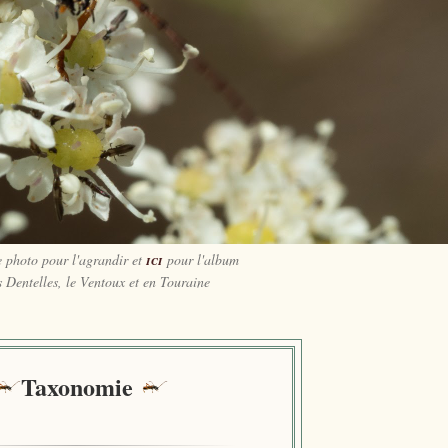
e photo pour l'agrandir et
ici
pour l'album
 Dentelles, le Ventoux et en Touraine
Taxonomie