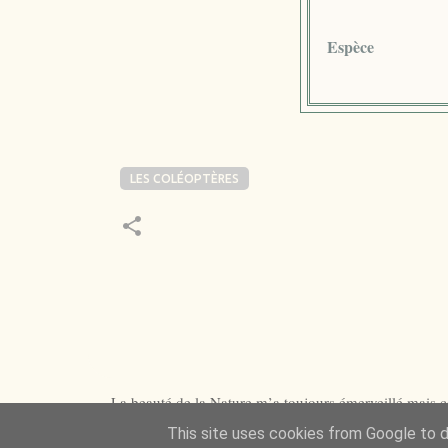
Espèce
LES COLÉOPTÈRES
La beauté de la Nature m’a toujours émerveillé mais ce
This site uses cookies from Google to de