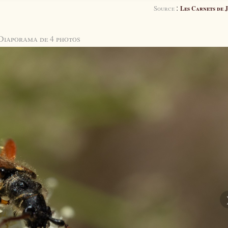
:
Source
Les Carnets de J
Diaporama de 4 photos