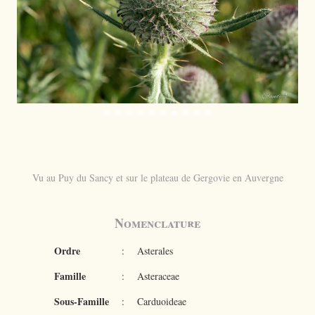
Vu au Puy du Sancy et sur le plateau de Gergovie en Auvergne
Nomenclature
Ordre
:
Asterales
Famille
:
Asteraceae
Sous-Famille
:
Carduoideae