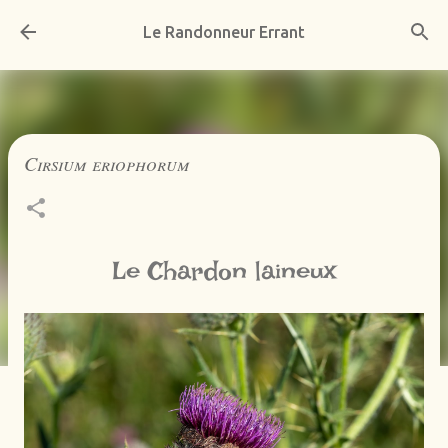
Accéder au contenu principal
Le Randonneur Errant
Cirsium eriophorum
Le Chardon laineux