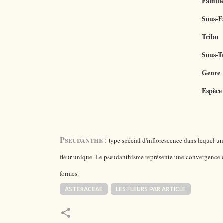
Famill
Sous-F
Tribu
Sous-T
Genre
Espèce
Pseudanthe
:
type spécial d'inflorescence dans lequel u
fleur unique. Le pseudanthisme représente une convergence év
formes.
ASTERACEAE
LES FLEURS PAR ARTICLE