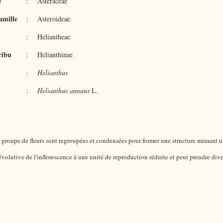
e
:
Asteraceae
amille
:
Asteroideae
:
Heliantheae
ribu
:
Helianthinae
:
Helianthus
:
Helianthus annuus
L.
n groupe de fleurs sont regroupées et condensées pour former une structure mimant 
olutive de l'inflorescence à une unité de reproduction réduite et peut prendre dive