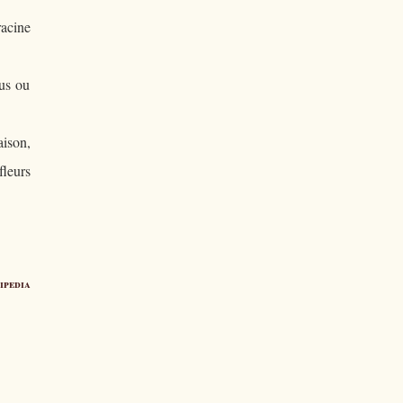
racine
lus ou
aison,
fleurs
ipedia