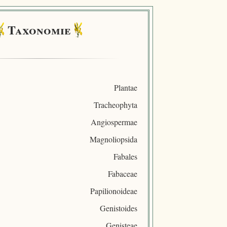
Taxonomie
Plantae
Tracheophyta
Angiospermae
Magnoliopsida
Fabales
Fabaceae
Papilionoideae
Genistoides
Genisteae