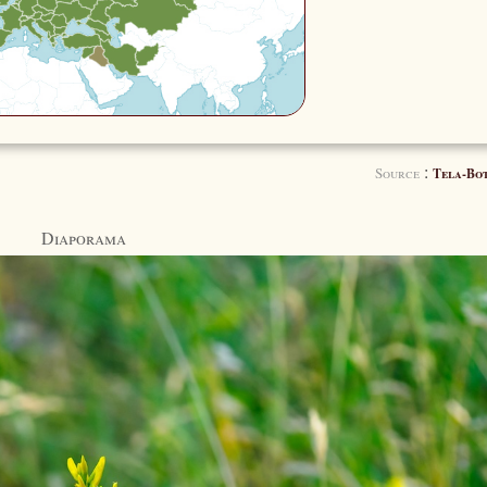
:
Source
Tela-Bo
Diaporama