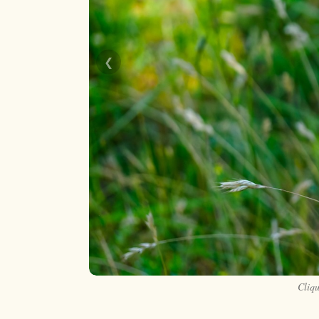
❮
Cliqu